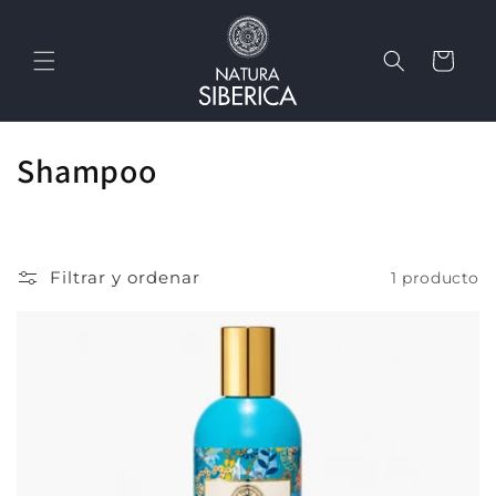
Ir
directamente
al contenido
Carrito
C
Shampoo
o
l
Filtrar y ordenar
1 producto
e
c
c
i
ó